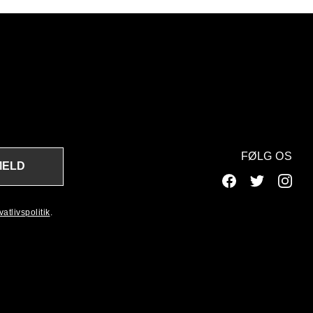
FØLG OS
MELD
atlivspolitik
.